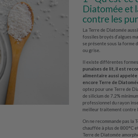
Diatomée et 
contre les pun
La Terre de Diatomée aussi
fossiles broyés d’algues m
se présente sous la forme 
ou grise.
Il existe différentes form
punaises de lit, il est re
alimentaire aussi appelé
encore Terre de Diatomé
optez pour une Terre de D
de silicium de 7.2% minimum
professionnel du rayon inse
meilleur traitement contre l
On ne recommande pas la Te
chauffée à plus de 800°C et
Terre de Diatomée amorphe