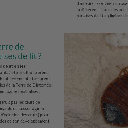
d’ailleurs réservée à un usa
la différence entre les prod
punaises de lit en limitant 
erre de
ses de lit ?
 de lit en les
bant
. Cette méthode prend
èchent lentement et meurent
cules de la Terre de Diatomée
ent par le neutraliser.
étruit pas les œufs de
mmandé de laisser agir la
 d’éclosion des œufs) pour
stades de son développement.