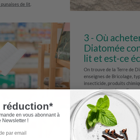
 punaises de lit
.
Où acheter
Diatomée cont
lit et est-ce 
On trouve de la Terre de D
enseignes de Bricolage, ty
insecticide, produits chimi
ou aussi en vente en lign
toujours conseil à un exper
 réduction*
conseillera sur l’utilisation
d’infestation, sur les diffé
mmande en vous abonnant à
prendre pour utiliser les pr
e Newsletter !
Côté prix, la Terre de Dia
comparée à d’autres traite