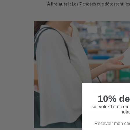
À lire aussi :
Les 7 choses que détestent les
10% de
sur votre 1ère co
notr