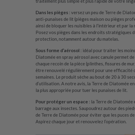
traitement plus simple et plus rapide de votre linge
Dans les pièges
: versez un peu de Terre de Diato
anti-punaises de lit (pièges maison ou pièges prof
ainsi de bloquer les nuisibles à l’intérieur et par l
Posez vos pièges dans les endroits stratégiques d
protection, notamment autour du matelas.
Sous forme d’aérosol
: idéal pour traiter les moin
Diatomée en spray aérosol avec canule permet de 
chaque recoin de la pièce (plinthes, fissures de mu
être renouvelé régulièrement pour une efficacité 
semaines. Le produit sèche au bout de 20 à 30 seco
d’utilisation. A notre avis, la Terre de Diatomée en
la plus appropriée pour tuer les punaises de lit.
Pour protéger un espace
: la Terre de Diatomée 
barrage aux insectes. Saupoudrez autour des pieds
de Terre de Diatomée pour éviter que les puces de 
Aspirez chaque jour et renouvelez l’opération.