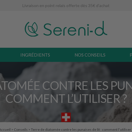
Livraison en point relais offerte dès 35€ d’achat
INGRÉDIENTS
NOS CONSEILS
ATOMÉE CONTRE LES PUNAI
COMMENT L’UTILISER ?
Accueil
>
Conseils
>
Terre de diatomée contre les punaises de lit : comment l’utiliser 