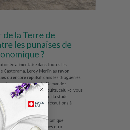
 de la Terre de
re les punaises de
économique ?
iatomée alimentaire dans toutes les
pe Castorama, Leroy Merlin au rayon
ques ou encore répulsif, dans les drogueries
e sur Amazon par exemple. Demandez
t avant d’acheter vos produits, celui-ci vous
 de l’insecticide en fonction du stade
rentes marques et sur les précautions à
oduits.
tomée est une solution économique
ments insecticides chimiques ou à