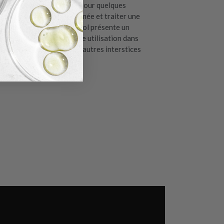
rise de désinsectisation. Pour quelques
 un sac de Terre de Diatomée et traiter une
e diatomée en spray aérosol présente un
 est indispensable pour une utilisation dans
lit comme les plinthes ou autres interstices