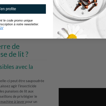
l’intervention d’une entrep
euros, vous pouvez obtenir
'en profite
grande surface. La Terre d
prix un peu plus élevé mais
ant le code promo unique
les cachettes à punaises de 
scription à notre newsletter.
sombres.
GV
erre de
e de lit ?
sibles avec la
celle-ci peut être saupoudrée
aissez agir l’insecticide
es punaises de lit aux
eillons de privilégier le
 machine à laver
pour un