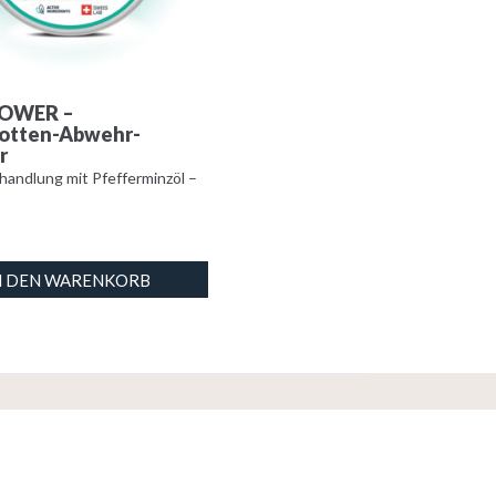
POWER –
motten-Abwehr-
r
andlung mit Pfefferminzöl –
N DEN WARENKORB