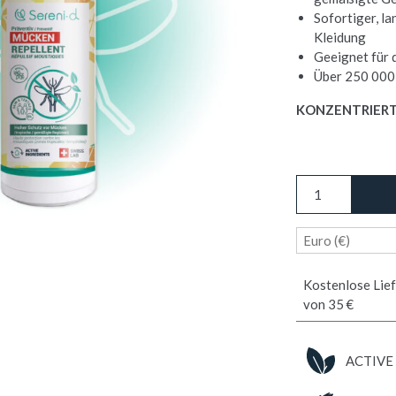
Sofortiger, l
Kleidung
Geeignet für 
Über 250 000
KONZENTRIERT
ANTI-
MÜCKEN
MONOÏ
Euro (€)
/
Körper-
&
Kostenlose Lief
Textilrepellent
von 35 €
Menge
ACTIVE