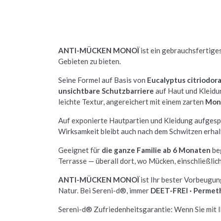
ANTI-MÜCKEN MONOÏ
ist ein gebrauchsfertige
Gebieten zu bieten.
Seine Formel auf Basis von
Eucalyptus citriodor
unsichtbare Schutzbarriere
auf Haut und Kleidun
leichte Textur, angereichert mit einem zarten
Mon
Auf exponierte Hautpartien und Kleidung aufgesp
Wirksamkeit bleibt auch nach dem Schwitzen erhal
Geeignet für
die ganze Familie ab 6 Monaten
be
Terrasse — überall dort, wo Mücken, einschließli
ANTI-MÜCKEN MONOÏ
ist Ihr bester Vorbeugu
Natur. Bei Sereni-d®, immer
DEET-FREI · Permeth
Sereni-d® Zufriedenheitsgarantie: Wenn Sie mit Ih