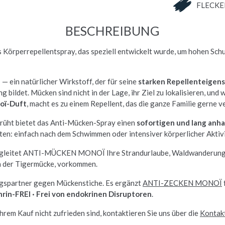
FLECKE
BESCHREIBUNG
s Körperrepellentspray, das speziell entwickelt wurde, um hohen S
a
— ein natürlicher Wirkstoff, der für seine
starken Repellenteigen
g bildet. Mücken sind nicht in der Lage, ihr Ziel zu lokalisieren, un
oï-Duft
, macht es zu einem Repellent, das die ganze Familie gerne 
rüht bietet das Anti-Mücken-Spray einen
sofortigen und lang anha
ten: einfach nach dem Schwimmen oder intensiver körperlicher Aktivi
gleitet ANTI-MÜCKEN MONOÏ Ihre Strandurlaube, Waldwanderunge
ch der Tigermücke, vorkommen.
ngspartner gegen Mückenstiche. Es ergänzt
ANTI-ZECKEN MONOÏ
rin-FREI · Frei von endokrinen Disruptoren
.
rem Kauf nicht zufrieden sind, kontaktieren Sie uns über die
Kontak