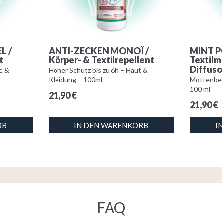
L /
ANTI-ZECKEN MONOÏ /
MINT 
t
Körper- & Textilrepellent
Textil
Diffuso
e &
Hoher Schutz bis zu 6h – Haut &
Kleidung – 100mL
Mottenbeh
100 ml
21,90
€
21,90
€
RB
IN DEN WARENKORB
I
FAQ