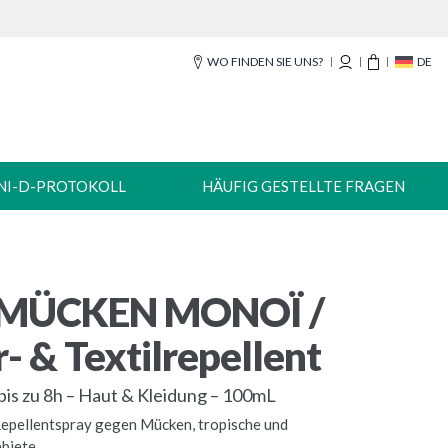
WO FINDEN SIE UNS?
DE
NI-D-PROTOKOLL
HÄUFIG GESTELLTE FRAGEN
-MÜCKEN MONOÏ /
- & Textilrepellent
bis zu 8h – Haut & Kleidung – 100mL
epellentspray gegen Mücken, tropische und
biete