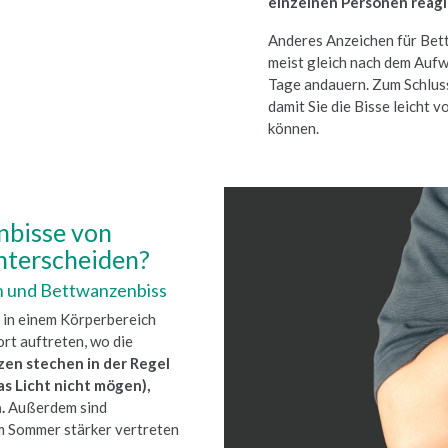
einzelnen Personen reagi
Anderes Anzeichen für Bettw
meist gleich nach dem Aufw
Tage andauern. Zum Schlus
damit Sie die Bisse leicht 
können.
nbisse von
nterscheiden?
h und Bettwanzenbiss
t in einem Körperbereich
rt auftreten, wo die
en stechen in der Regel
as Licht nicht mögen),
n.
Außerdem sind
m Sommer stärker vertreten