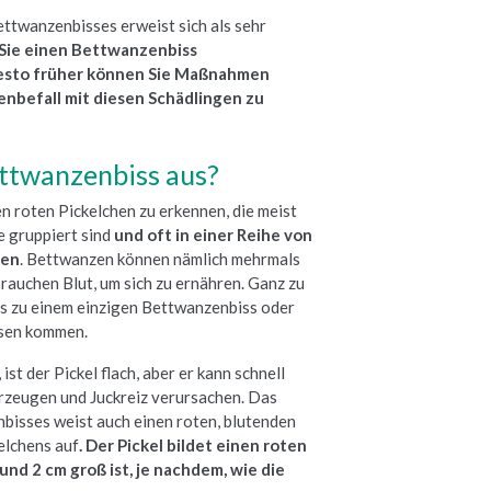
ettwanzenbisses erweist sich als sehr
r Sie einen Bettwanzenbiss
esto früher können Sie Maßnahmen
enbefall mit diesen Schädlingen zu
ettwanzenbiss aus?
n roten Pickelchen zu erkennen, die meist
e gruppiert sind
und oft in einer Reihe von
ten
. Bettwanzen können nämlich mehrmals
rauchen Blut, um sich zu ernähren. Ganz zu
es zu einem einzigen Bettwanzenbiss oder
ssen kommen.
st der Pickel flach, aber er kann schnell
rzeugen und Juckreiz verursachen. Das
bisses weist auch einen roten, blutenden
elchens auf
. Der Pickel bildet einen roten
und 2 cm groß ist, je nachdem, wie die