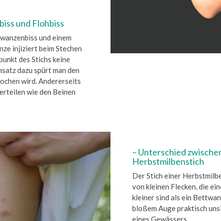
iss und Flohbiss
twanzenbiss und einem
nze injiziert beim Stechen
unkt des Stichs keine
nsatz dazu spürt man den
tochen wird. Andererseits
erteilen wie den Beinen
– Unterschied zwische
Herbstmilbenstich
Der Stich einer Herbstmilb
von kleinen Flecken, die e
kleiner sind als ein Bettwa
bloßem Auge praktisch unsi
eines Gewässers.