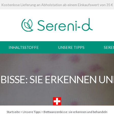
Kostenlose Lieferung an Abholstation ab einem Einkaufswert von 35 €
INHALTSSTOFFE
UNSERE TIPPS
SERE
ISSE: SIE ERKENNEN U
Startseite
>
Unsere Tipps
>
Bettwanzenbisse: sie erkennen und behandeln