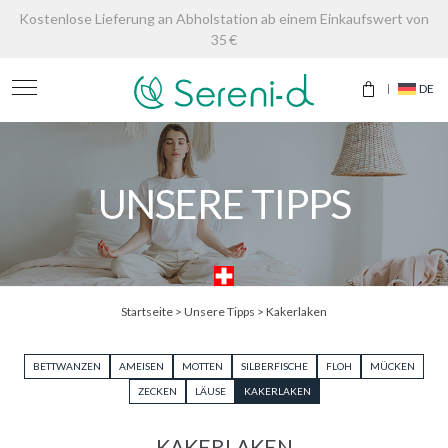
Kostenlose Lieferung an Abholstation ab einem Einkaufswert von
35 €
DE
UNSERE TIPPS
Startseite
>
Unsere Tipps
>
Kakerlaken
BETTWANZEN
AMEISEN
MOTTEN
SILBERFISCHE
FLOH
MÜCKEN
ZECKEN
LÄUSE
KAKERLAKEN
KAKERLAKEN