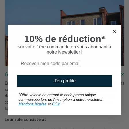
10% de réduction*
sur votre 1ère commande en vous abonnant à
notre Newsletter !
Les responsabilités des bailleurs sociaux
J'en profite
En tant que gestionnaires de logements collectifs,
les bailleurs
sociaux ont une obligation légale de garantir la salubrité
*Offre valable en entrant le code promo unique
des immeubles
. Une infestation de punaises de lit est donc
communiqué lors de l'inscription à notre newsletter.
considérée comme une atteinte aux conditions de vie des
Mentions légales
et
CGV
locataires.
Leur rôle consiste à :