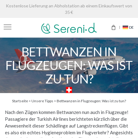
Kostenlose Lieferung an Abholstation ab einem Einkaufswert von
35 €
DE
BETTWANZEN IN
FLUGZEUGEN: WAS IST
ZU TUN?
Startseite
>
Unsere Tipps
>
Bettwanzen in Flugzeugen: Was ist zu tun?
Nach den Zügen kommen Bettwanzen nun auch in Flugzeuge!
Passagiere der Turkish Airlines berichteten kürzlich über die
Anwesenheit dieser Schädlinge auf Langstreckenflügen. Gibt
es also ein echtes Hygieneproblem im Flugverkehr? Angesichts