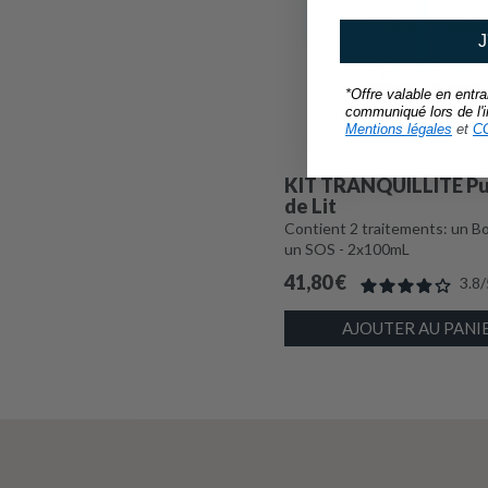
J
*Offre valable en entr
communiqué lors de l'in
Mentions légales
et
C
KIT TRANQUILLITÉ Pu
de Lit
Contient 2 traitements: un Bo
un SOS - 2x100mL
41,80
€
3.8
/
AJOUTER AU PANI