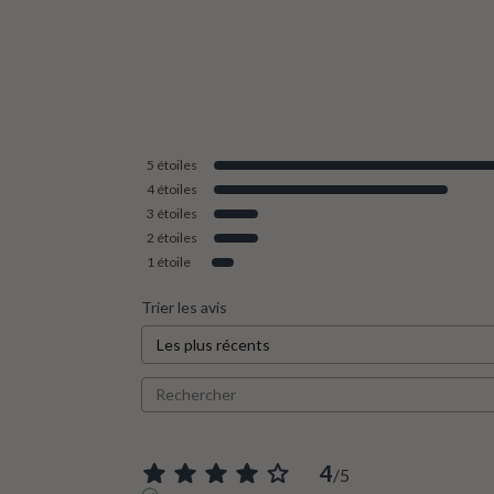
5
étoiles
4
étoiles
3
étoiles
2
étoiles
1
étoile
Trier les avis
4
/
5