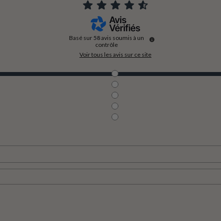
Basé sur
58
avis soumis à un
contrôle
Voir tous les avis sur ce site