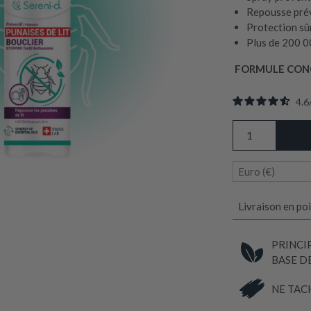
Repousse prév
Protection sû
Plus de 200 00
FORMULE CONC
4.6
quantité
de
BOUCLIER
Euro (€)
Traitement
répulsif
PUNAISES
Livraison en poi
DE
LIT
PRINCIP
BASE D
NE TAC