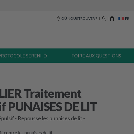
OÙ NOUS TROUVER ?
FR
PROTOCOLE SERENI-D
FOIRE AUX QUESTIONS
IER Traitement
if PUNAISES DE LIT
épulsif - Repousse les punaises de lit -
f contre les punaises de lit