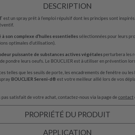
DESCRIPTION
IT
est un spray prêt à l’emploi répulsif dont les principes sont inspiré
éventif.
é à son complexe d’huiles essentielles
sélectionnées pour leurs pro
ons optimales d’utilisation).
l’odeur puissante de substances actives végétales
perturbera les r
ou de pondre leurs oeufs. Le BOUCLIER est à utiliser en prévention l
ces telles que les seuils de porte, les encadrements de fenêtre ou les
 spray
BOUCLIER Sereni-d®
est votre meilleur allié lors de vos dé
es pas satisfait de votre achat, contactez-nous via la page de
contact
PROPRIÉTÉ DU PRODUIT
APPLICATION