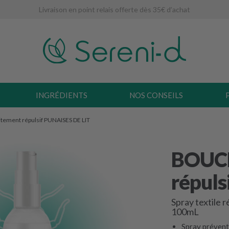
Livraison en point relais offerte dès 35€ d’achat
INGRÉDIENTS
NOS CONSEILS
tement répulsif PUNAISES DE LIT
BOUCL
répuls
Spray textile r
100mL
Spray préventi