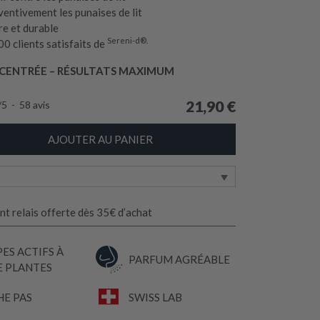
entivement les punaises de lit
re et durable
Sereni-d®.
0 clients satisfaits de
ENTRÉE – RÉSULTATS MAXIMUM
21,90
€
/
5
-
58
avis
AJOUTER AU PANIER
nt relais offerte dès 35€ d’achat
ES ACTIFS À
PARFUM AGRÉABLE
E PLANTES
HE PAS
SWISS LAB