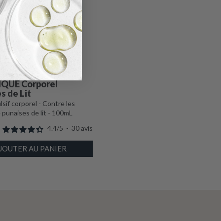
IQUE Corporel
s de Lit
lsif corporel - Contre les
 punaises de lit - 100mL
4.4
/
5
-
30
avis
JOUTER AU PANIER