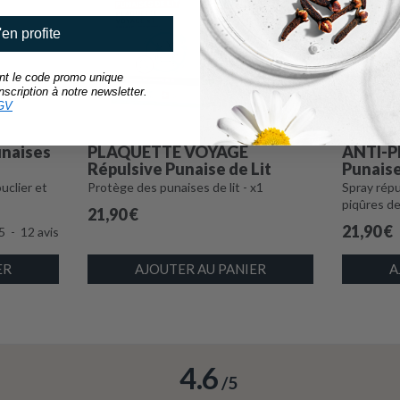
'en profite
ant le code promo unique
scription à notre newsletter.
GV
naises
PLAQUETTE VOYAGE
ANTI-P
Répulsive Punaise de Lit
Punaise
uclier et
Protège des punaises de lit - x1
Spray répu
piqûres de
21,90
€
21,90
€
5
-
12
avis
ER
AJOUTER AU PANIER
A
4.6
/
5