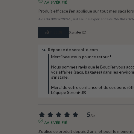
AVIS VÉRIFIÉ
Produit efficace j'en applique sur tout mes sacs lo
Avis du
09/07/2026
, suite à une expérience du
26/06/2026
UTILE
(0)
Signaler
Réponse de
sereni-d.com
Merci beaucoup pour ce retour !

Nous sommes ravis que le Bouclier vous acco
vos affaires (sacs, bagages) dans les envir
s'installe.

Merci de votre confiance et de ces bons réfl
L'équipe Sereni-d®
5
/
5
AVIS VÉRIFIÉ
J'utilise ce produit depuis 2 ans, et pour le moment,