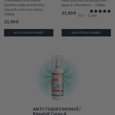
Traitement Anti-Mites
Haute protection jusqu'à 8h –
textiles Huile de Menthe,
peau & vêtements – 100mL
répulsif contre les mites -
21,90
€
100mL
5
/
5
-
1
avis
21,90
€
AJOUTER AU PANIER
AJOUTER AU PANIER
ANTI-TIQUES MONOÏ /
Répulsif Corps &