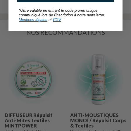
APPLICATION
*Offre valable en entrant le code promo unique
communiqué lors de l'inscription à notre newsletter.
Mentions légales
et
CGV
NOS RECOMMANDATIONS
DIFFUSEUR Répulsif
ANTI-MOUSTIQUES
Anti-Mites Textiles
MONOÏ / Répulsif Corps
MINTPOWER
& Textiles