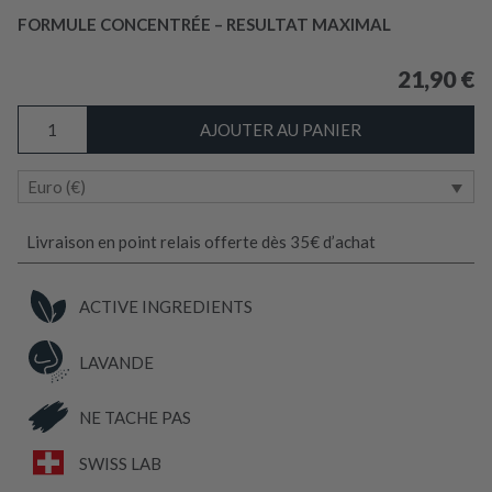
FORMULE CONCENTRÉE – RESULTAT MAXIMAL
21,90
€
quantité
AJOUTER AU PANIER
de
ANTI-
Euro (€)
POUX
LAVANDE
/
Livraison en point relais offerte dès 35€ d’achat
Répulsif
Cheveux
ACTIVE INGREDIENTS
&
Textiles
LAVANDE
NE TACHE PAS
SWISS LAB