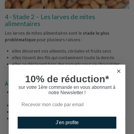
Stade 2 – Les larves de mites
alimentaires
Les larves de mites alimentaires sont le
stade le plus
problématique
pour plusieurs raisons :
elles dévorent vos aliments, céréales et fruits secs
elles tissent des fils qui contaminent toute la denrée
elles se déplacent hors des paquets pour se chrysalider
dans les placards
10% de réduction*
À quoi ressemblent les larves ?
sur votre 1ère commande en vous abonnant à
Couleur
: blanchâtre à crème, parfois légèrement
notre Newsletter !
translucide
Taille
: 5 à 15 mm selon l’âge
Forme
: corps allongé, tête plus foncée
Mobilité
: elles bougent lentement et se faufilent dans les
J'en profite
recoins, les plis des paquets ou même sous les couvercles
mal fermés