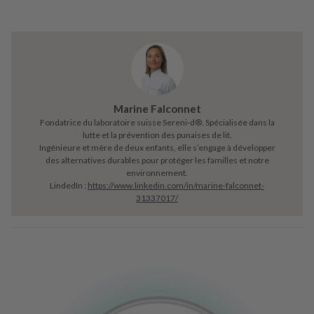
i
m
e
n
t
a
i
Marine Falconnet
r
Fondatrice du laboratoire suisse Sereni-d®. Spécialisée dans la
e
lutte et la prévention des punaises de lit.
s
Ingénieure et mère de deux enfants, elle s’engage à développer
&
des alternatives durables pour protéger les familles et notre
V
environnement.
LindedIn :
https://www.linkedin.com/in/marine-falconnet-
ê
31337017/
t
e
m
e
n
t
s