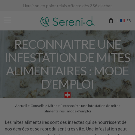
Livraison en point relais offerte dès 35€ d’achat
FR
RECONNAITRE UNE
INFESTATION DE MITES
ALIMENTAIRES : MODE
D’EMPLOI
Accueil
>
Conseils
>
Mites
>
Reconnaitre une infestation de mites
alimentaires : mode d’emploi
Les mites alimentaires sont des insectes qui se nourrissent de
nos denrées et se reproduisent très vite. Une infestation peut