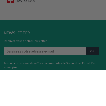
SWISS LAB
NEWSLETTER
Inscrivez-vous à notre Newsletter
Je souhaite recevoir des offres commerciales de Sereni-d par E-mail.
En
savoir plus
Informations