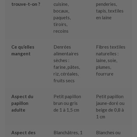
trouve-t-on ?
cuisine,
penderies,
bocaux,
tapis, textiles
paquets,
en laine
tiroirs,
recoins
Ce qu’elles
Denrées
Fibres textiles
mangent
alimentaires
naturelles :
sèches :
laine, soie,
farine, pâtes,
plumes,
riz, céréales,
fourrure
fruits secs
Aspect du
Petit papillon
Petit papillon
papillon
brun ou gris
jaune-doré ou
adulte
de 1 à 1,5 cm
beige de 0,8 à
1 cm
Aspect des
Blanchâtres, 1
Blanches ou