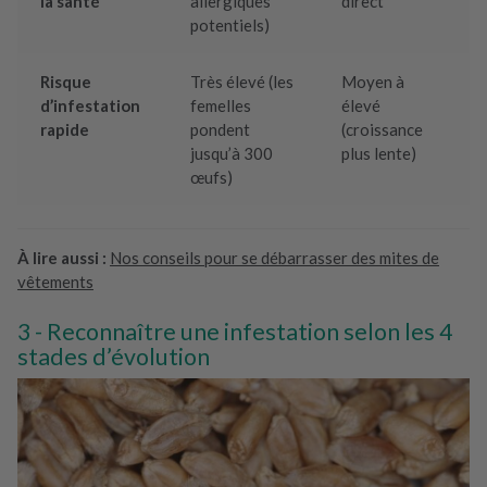
la santé
allergiques
direct
potentiels)
Risque
Très élevé (les
Moyen à
d’infestation
femelles
élevé
rapide
pondent
(croissance
jusqu’à 300
plus lente)
œufs)
À lire aussi :
Nos conseils pour se débarrasser des mites de
vêtements
Reconnaître une infestation selon les 4
stades d’évolution