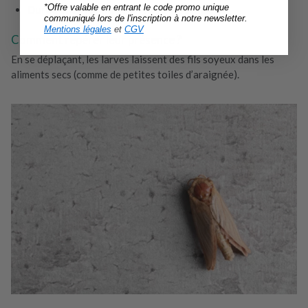
*Offre valable en entrant le code promo unique
Durée sous forme de larve :
2 à 4 semaines
communiqué lors de l'inscription à notre newsletter.
Mentions légales
et
CGV
Comment repérer leur présence ?
En se déplaçant, les larves laissent des fils soyeux dans les
aliments secs (comme de petites toiles d’araignée).