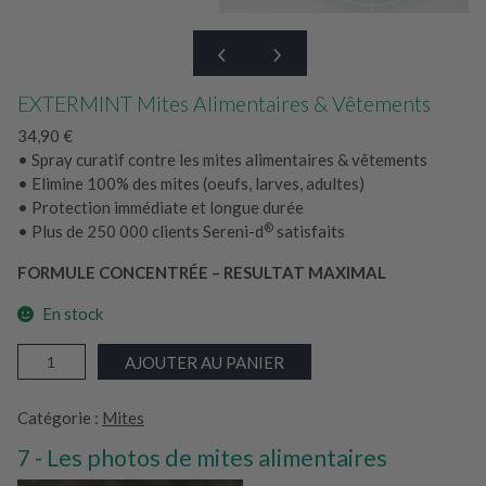
EXTERMINT Mites Alimentaires & Vêtements
34,90
€
• Spray curatif contre les mites alimentaires & vêtements
• Elimine 100% des mites (oeufs, larves, adultes)
• Protection immédiate et longue durée
®
• Plus de 250 000 clients Sereni-d
satisfaits
FORMULE CONCENTRÉE – RESULTAT MAXIMAL
En stock
q
AJOUTER AU PANIER
u
a
Catégorie :
Mites
n
t
Les photos de mites alimentaires
i