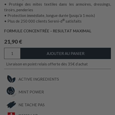
• Protège des mites textiles dans les armoires, dressings,
tiroirs, penderies
• Protection immédiate, longue durée (jusqu’à 1 mois)
®
• Plus de 250 000 clients Sereni-d
satisfaits
FORMULE CONCENTRÉE – RESULTAT MAXIMAL
21,90
€
quantité
AJOUTER AU PANIER
de
DIFFUSEUR
Livraison en point relais offerte dès 35€ d’achat
Répulsif
Anti-
Mites
ACTIVE INGREDIENTS
Textiles
MINTPOWER
MINT POWER
NE TACHE PAS