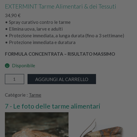
EXTERMINT Tarme Alimentari & dei Tessuti
34,90
€
• Spray curativo contro le tarme
• Elimina uova, larve e adulti
• Protezione immediata, a lunga durata (fino a 3 settimane)
• Protezione immediata e duratura
FORMULA CONCENTRATA – RISULTATO MASSIMO
Disponibile
E
AGGIUNGI AL CARRELLO
X
T
Catégorie :
Tarme
E
R
Le foto delle tarme alimentari
M
I
N
T