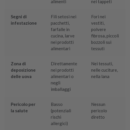
alimenti
nei tappeti
Segni di
Fili setosi nei
Fori nei
infestazione
pacchetti,
vestiti,
farfalle in
polvere
cucina, larve
fibrosa, piccoli
nei prodotti
bozzoli sui
alimentari
tessuti
Zona di
Direttamente
Nei tessuti,
deposizione
nei prodotti
nelle cuciture,
delle uova
alimentari o
nella lana
negli
imballaggi
Pericolo per
Basso
Nessun
la salute
(potenziali
pericolo
rischi
diretto
allergici)