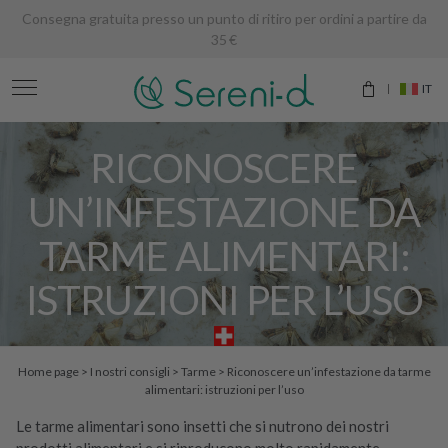
Consegna gratuita presso un punto di ritiro per ordini a partire da
35 €
IT
RICONOSCERE
UN’INFESTAZIONE DA
TARME ALIMENTARI:
ISTRUZIONI PER L’USO
Home page
>
I nostri consigli
>
Tarme
>
Riconoscere un’infestazione da tarme
alimentari: istruzioni per l’uso
Le tarme alimentari sono insetti che si nutrono dei nostri
prodotti alimentari e si riproducono molto rapidamente.