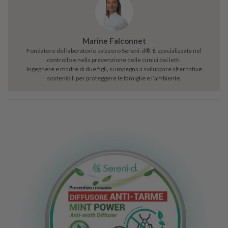
s
s
u
Marine Falconnet
t
Fondatore del laboratorio svizzero Sereni-d®. È specializzata nel
i
controllo e nella prevenzione delle cimici dei letti.
q
Ingegnere e madre di due figli, si impegna a sviluppare alternative
u
sostenibili per proteggere le famiglie e l’ambiente.
a
n
t
i
t
à