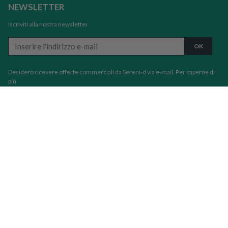
NEWSLETTER
Iscriviti alla nostra newsletter
Desidero ricevere offerte commerciali da Sereni-d via e-mail.
Per saperne di
più
Informazioni
Condizioni generali di vendita
Informazioni legali
Contatti