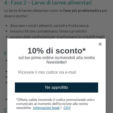
Fase 2 – Larve di tarme alimentari
Le larve di tarme alimentari sono la
fase più problematica
per
diversi motivi:
divorano i vostri alimenti, cereali e frutta secca
tessono fili che contaminano l’intero prodotto
escono dalle confezioni per trasformarsi in crisalidi negli
armadi
10% di sconto*
Che aspetto hanno le larve?
sul tuo primo ordine iscrivendoti alla nostra
Colore
: da biancastro a crema, talvolta leggermente
Newsletter!
traslucido
Dimensioni
: da 5 a 15 mm a seconda dell’età
Forma
: corpo allungato, testa più scura
Mobilità
: si muovono lentamente e si insinuano negli
Ne approfitto
angoli, nelle pieghe delle confezioni o persino sotto i
coperchi mal chiusi
Durata dello stadio larvale:
da 2 a 4 settimane
*Offerta valida inserendo il codice promozionale unico
comunicato al momento dell'iscrizione alla nostra
newsletter.
Informazioni legali
/
CGV
Come individuarne la presenza?