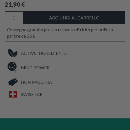
21,90
€
MINT
AGGIUNGI AL CARRELLO
POWER
–
Consegna gratuita presso un punto di ritiro per ordini a
Diffusore
partire da 35 €
Repellente
Tarme
Tessili
ACTIVE INGREDIENTS
quantità
MINT POWER
NON MACCHIA
SWISS LAB