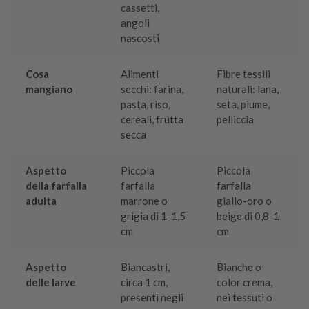
cassetti,
angoli
nascosti
Cosa
Alimenti
Fibre tessili
mangiano
secchi: farina,
naturali: lana,
pasta, riso,
seta, piume,
cereali, frutta
pelliccia
secca
Aspetto
Piccola
Piccola
della farfalla
farfalla
farfalla
adulta
marrone o
giallo-oro o
grigia di 1-1,5
beige di 0,8-1
cm
cm
Aspetto
Biancastri,
Bianche o
delle larve
circa 1 cm,
color crema,
presenti negli
nei tessuti o