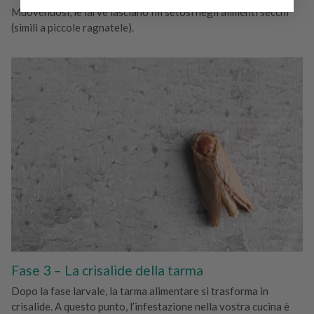
Muovendosi, le larve lasciano fili setosi negli alimenti secchi
(simili a piccole ragnatele).
Fase 3 – La crisalide della tarma
Dopo la fase larvale, la tarma alimentare si trasforma in
crisalide. A questo punto, l’infestazione nella vostra cucina è