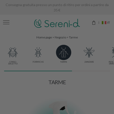
Consegna gratuita presso un punto di ritiro per ordini a partire da
35 €
IT
Home page
>
Negozio
>
Tarme
CIMICI
FORMICHE
TARME
ZANZARE
PESC
DA LETTO
D'AR
TARME