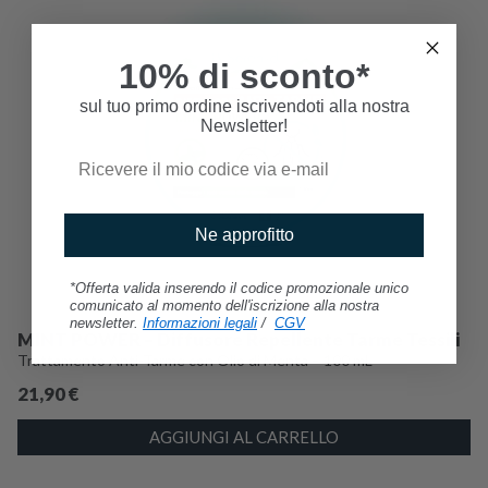
10% di sconto*
sul tuo primo ordine iscrivendoti alla nostra
Newsletter!
Ne approfitto
*Offerta valida inserendo il codice promozionale unico
comunicato al momento dell'iscrizione alla nostra
newsletter.
Informazioni legali
/
CGV
MINT POWER – Diffusore Repellente Tarme Tessili
Trattamento Anti-Tarme con Olio di Menta – 100 mL
21,90
€
AGGIUNGI AL CARRELLO