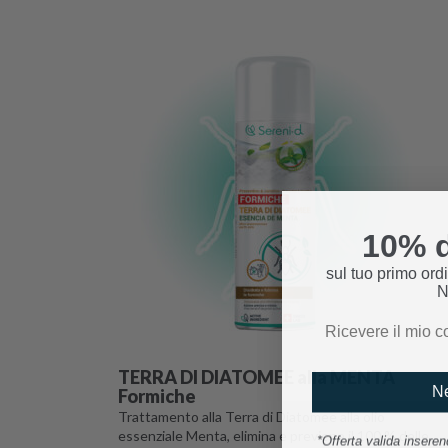
10% d
sul tuo primo ordi
N
TERRA DI DIATOMEE alla MENTA
Ne
Formiche
Trattamento alla Terra di Diatomee alla olio
essenziale Menta, elimina e previene il 100 % delle
*Offerta valida insere