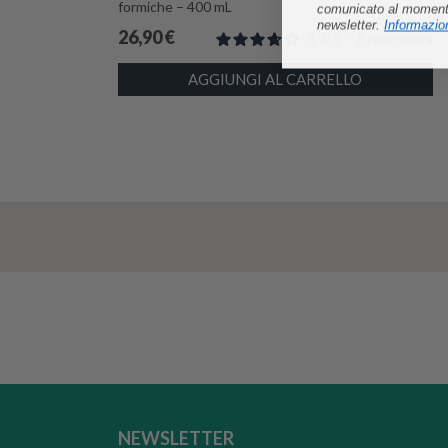
formiche – 400 mL
comunicato al momento 
newsletter.
Informazion
26,90
€
3.7
/
5
-
6
recensioni
AGGIUNGI AL CARRELLO
NEWSLETTER