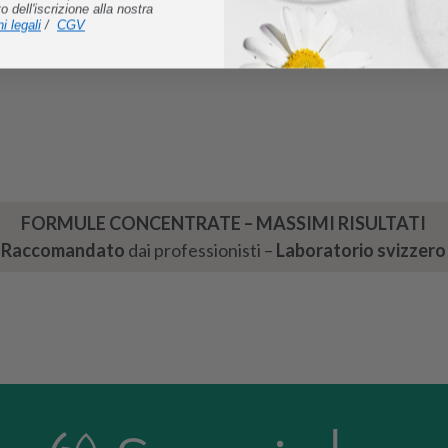
dell'iscrizione alla nostra
i legali
/
CGV
FORMULE CONCENTRATE – MASSIMI RISULTATI
Raccomandato
dai professionisti –
Laboratorio svizzero