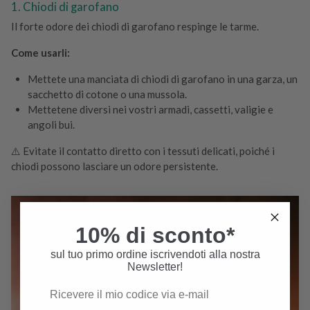
1. Chiodi di garofano
Il forte odore dei chiodi di garofano respinge le tarme.
Come usarli:
Mettete una manciata di chiodi di garofano in una garza, un
sacchetto di cotone o una mussola.
Mettetene diversi nei vostri armadi, cassetti, valigie e
angoli bui.
⚠️ Evitate il contatto diretto con i tessuti delicati, poiché i
chiodi possono lasciare un odore persistente.
10% di sconto*
sul tuo primo ordine iscrivendoti alla nostra
Newsletter!