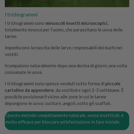
i
q
I trichogrammi
u
I trichogrammi sono
minuscoli insetti microscopici
,
a
totalmente innocui per l’uomo, che parassitano le uova delle
n
tarme.
t
i
Impediscono la nascita delle larve, responsabili dei buchi nei
t
vestiti.
à
Scompaiono naturalmente dopo una decina di giorni, una volta
consumate le uova.
I trichogrammi sono spesso venduti sotto forma di
piccole
cartoline da appendere
, da sostituire ogni 2-3 settimane. È
possibile posizionarli vicino alle zone in cui le tarme
depongono le uova: cuciture, angoli, sotto gli scaffali.
Questo metodo completamente naturale, senza insetticidi, è
molto efficace per bloccare un’infestazione in fase iniziale.