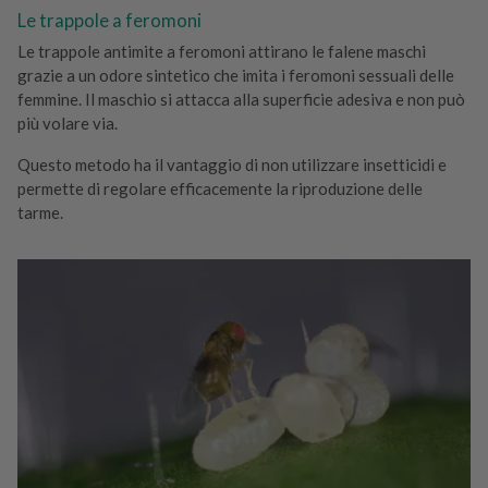
R
Le trappole a feromoni
e
p
Le trappole antimite a feromoni attirano le falene maschi
e
grazie a un odore sintetico che imita i feromoni sessuali delle
l
femmine. Il maschio si attacca alla superficie adesiva e non può
l
più volare via.
e
Questo metodo ha il vantaggio di non utilizzare insetticidi e
n
permette di regolare efficacemente la riproduzione delle
t
tarme.
e
T
a
r
m
e
T
e
s
s
i
l