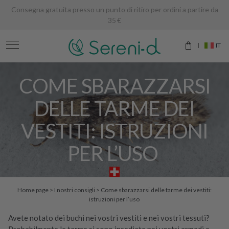
Consegna gratuita presso un punto di ritiro per ordini a partire da
35 €
IT
COME SBARAZZARSI
DELLE TARME DEI
VESTITI: ISTRUZIONI
PER L’USO
Home page
>
I nostri consigli
>
Come sbarazzarsi delle tarme dei vestiti:
istruzioni per l’uso
Avete notato dei buchi nei vostri vestiti e nei vostri tessuti?
Probabilmente le tarme si sono insediate nei vostri armadi e