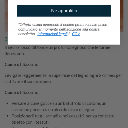
Ne approfitto
*Offerta valida inserendo il codice promozionale unico
comunicato al momento dell'iscrizione alla nostra
newsletter.
Informazioni legali
/
CGV
2. Le palline di cedro rosso
Il cedro rosso diffonde un profumo legnoso che le tarme
detestano.
Come utilizzarle:
Levigate leggermente la superficie del legno ogni 2-3 mesi per
riattivare il suo profumo.
Come utilizzarle:
Versare alcune gocce su un batuffolo di cotone, un
sassolino poroso o un piccolo disco di legno.
Posizionarli negli armadi o nei cassetti, senza contatto
diretto con i tessuti.