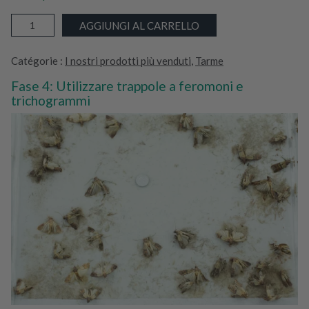
M
AGGIUNGI AL CARRELLO
I
N
Catégorie :
I nostri prodotti più venduti
, 
Tarme
T
P
Fase 4: Utilizzare trappole a feromoni e
O
trichogrammi
W
E
R
–
D
i
f
f
u
s
o
r
e