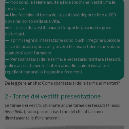
➡️ Non sono le falene adulte a fare i buchi nei vestiti, ma le
loro larve.
➡️ Una femmina di tarma dei tessuti può deporre fino a 200
uova nel corso della sua vita.
➡️ Le tarme dei vestiti amano i luoghi bui, asciutti e poco
disturbati.
➡️ ️ I primi segni di infestazione sono: buchi irregolari, piccole
larve biancastre, bozzoli, polvere fibrosa o falene che volano
quando si apre l’armadio.
➡️ Per sbarazzarsi delle tarme, è necessario trattare i tessuti,
pulire accuratamente l’intero armadio, quindi installare
repellenti naturali o trappole a feromoni.
Da leggere anche:
Come sbarazzarsi delle tarme alimentari?
Tarme dei vestiti: presentazione
Le tarme dei vestiti, chiamate anche tarme dei tessuti (
Tineola
bisselliella
), sono piccoli insetti nocivi che attaccano
direttamente le fibre naturali.