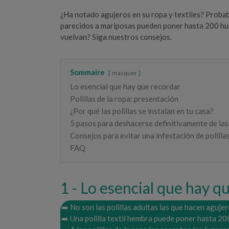
¿Ha notado agujeros en su ropa y textiles? Probab
parecidos a mariposas pueden poner hasta 200 huev
vuelvan? Siga nuestros consejos.
Sommaire
masquer
Lo esencial que hay que recordar
Polillas de la ropa: presentación
¿Por qué las polillas se instalan en tu casa?
5 pasos para deshacerse definitivamente de las 
Consejos para evitar una infestación de polillas
FAQ
Lo esencial que hay q
➡️ No son las polillas adultas las que hacen agujero
➡️ Una polilla textil hembra puede poner hasta 200