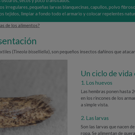
es oscuros, secos y poco transitados.
os irregulares, pequeñas larvas blanquecinas, capullos, polvo fibroso 
 los tejidos, limpiar a fondo todo el armario y colocar repelentes na
as de los alimentos?
esentación
xtiles (
Tineola bisselliella
), son pequeños insectos dañinos que atacan
Un ciclo de vida
1. Los huevos
Las hembras ponen hasta 20
en los rincones de los arma
a simple vista.
2. Las larvas
Son las larvas que nacen de
ropa. Se alimentan de quera