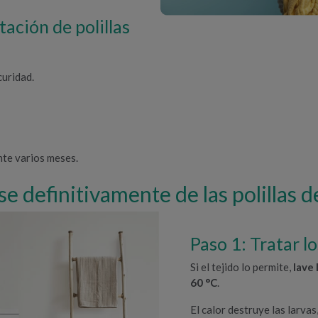
tación de polillas
curidad.
nte varios meses.
e definitivamente de las polillas d
Paso 1: Tratar lo
Si el tejido lo permite,
lave
60 °C
.
El calor destruye las larva