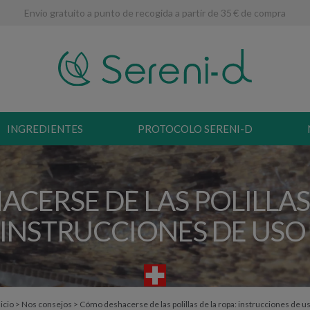
Envío gratuito a punto de recogida a partir de 35 € de compra
INGREDIENTES
PROTOCOLO SERENI-D
CERSE DE LAS POLILLAS 
INSTRUCCIONES DE US
nicio
>
Nos consejos
>
Cómo deshacerse de las polillas de la ropa: instrucciones de u