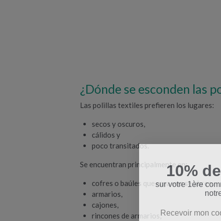
¿Dónde se esconden las pol
Las polillas textiles prefieren los lugares:
secos y oscuros,
cálidos y
poco transitados.
10% de
Se encuentran principalmente en:
sur votre 1ère co
cofres o baúles que rara vez se abren.
notr
armarios,
cajones,
rincones de armarios,