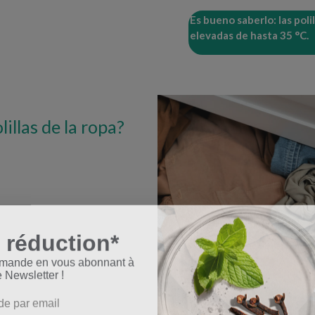
Es bueno saberlo: las pol
elevadas de hasta 35 °C.
illas de la ropa?
 réduction*
mmande en vous abonnant à
e Newsletter !