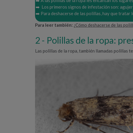
➡️ A las polillas de la ropa les encantan los lugar
➡️ ️ Los primeros signos de infestación son: agujer
➡️ Para deshacerse de las polillas, hay que tratar
Para leer también:
¿Cómo deshacerse de las polill
Polillas de la ropa: pr
Las polillas de la ropa, también llamadas polillas te