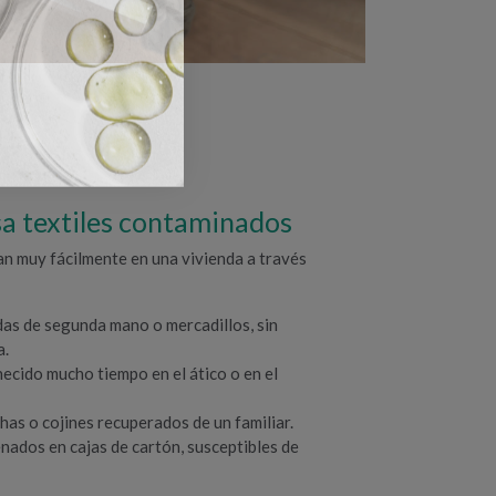
asa textiles contaminados
elan muy fácilmente en una vivienda a través
as de segunda mano o mercadillos, sin
a.
ecido mucho tiempo en el ático o en el
has o cojines recuperados de un familiar.
nados en cajas de cartón, susceptibles de