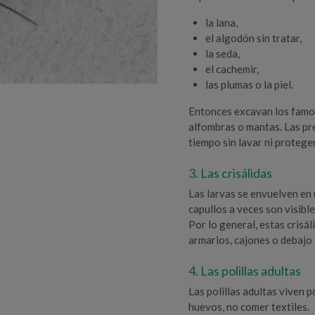
la lana,
el algodón sin tratar,
la seda,
el cachemir,
las plumas o la piel.
Entonces excavan los famos
alfombras o mantas. Las p
tiempo sin lavar ni protege
3. Las crisálidas
Las larvas se envuelven en
capullos a veces son visible
Por lo general, estas crisá
armarios, cajones o debajo
4. Las polillas adultas
Las polillas adultas viven 
huevos, no comer textiles.