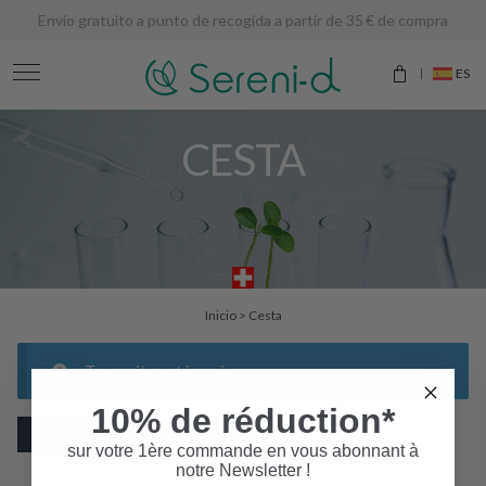
Envío gratuito a punto de recogida a partir de 35 € de compra
ES
CESTA
Inicio
>
Cesta
Tu carrito está vacío.
10% de réduction*
VOLVER A LA TIENDA
sur votre 1ère commande en vous abonnant à
notre Newsletter !