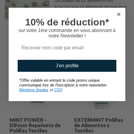
Las polillas de los alimentos son
insectos que se alimentan de nuestros
productos y se reproducen mu...
10% de réduction*
sur votre 1ère commande en vous abonnant à
NUESTRAS RECOMENDACIONES
notre Newsletter !
J'en profite
*Offre valable en entrant le code promo unique
communiqué lors de l'inscription à notre newsletter.
Mentions légales
et
CGV
MINT POWER –
EXTERMINT Polillas
Difusor Repelente de
de Alimentos y
Polillas Textiles
Textiles