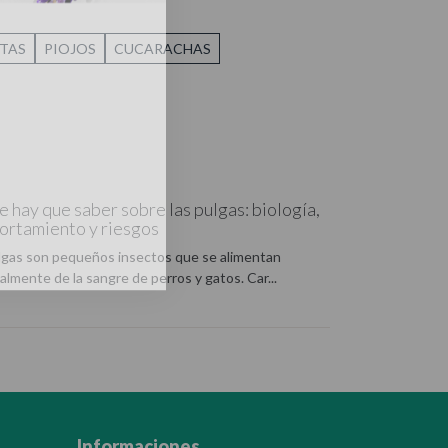
TAS
PIOJOS
CUCARACHAS
e hay que saber sobre las pulgas: biología,
rtamiento y riesgos
lgas son pequeños insectos que se alimentan
palmente de la sangre de perros y gatos. Car...
Informaciones