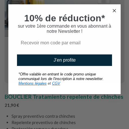
10% de réduction*
sur votre 1ère commande en vous abonnant à
notre Newsletter !
J'en profite
*Offre valable en entrant le code promo unique
communiqué lors de l'inscription à notre newsletter.
Mentions légales
et
CGV
BOUCLIER Tratamiento repelente de chinches
21,90 €
Spray preventivo contra chinches
Repelente preventivo de chinches
Protección segura y duradera