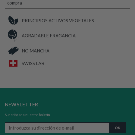
compra
de
chinches
cantidad
PRINCIPIOS ACTIVOS VEGETALES
AGRADABLE FRAGANCIA
NO MANCHA
SWISS LAB
NEWSLETTER
Suscríbase a nuestro boletín