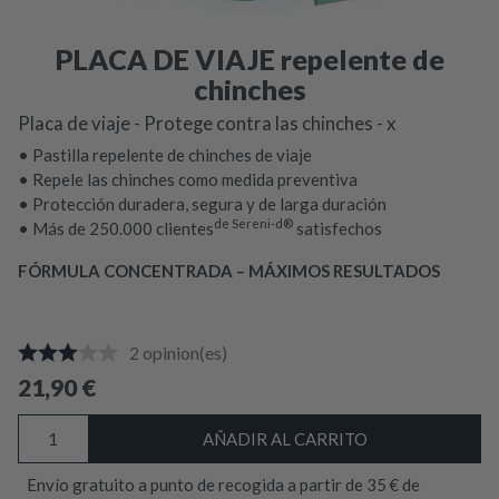
PLACA DE VIAJE repelente de
chinches
Placa de viaje - Protege contra las chinches - x
• Pastilla repelente de chinches de viaje
• Repele las chinches como medida preventiva
• Protección duradera, segura y de larga duración
de Sereni-d®
• Más de 250.000 clientes
satisfechos
FÓRMULA CONCENTRADA – MÁXIMOS RESULTADOS
2
opinion(es)
21,90
€
PLACA
AÑADIR AL CARRITO
DE
VIAJE
Envío gratuito a punto de recogida a partir de 35 € de
repelente