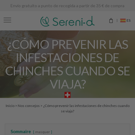
Envío gratuito a punto de recogida a partir de 35 € de compra
ES
¿CÓMO PREVENIR LAS
INFESTACIONES DE
CHINCHES CUANDO SE
VIAJA?
Inicio
>
Nos consejos
>
¿Cómo prevenir las infestaciones de chinches cuando
se viaja?
Sommaire
masquer