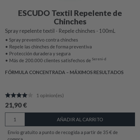
ESCUDO Textil Repelente de
Chinches
Spray repelente textil - Repele chinches - 100mL
• Spray preventivo contra chinches
• Repele las chinches de forma preventiva
• Protección duradera y segura
Sereni-d
• Más de 200.000 clientes satisfechos de
FÓRMULA CONCENTRADA – MÁXIMOS RESULTADOS
1
opinion(es)
21,90
€
ESCUDO
AÑADIR AL CARRITO
Textil
Repelente
Envío gratuito a punto de recogida a partir de 35 € de
de
compra