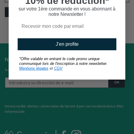
10% de réduction*
sur votre 1ère commande en vous abonnant à
RESTABLECER CONTRASEÑA
notre Newsletter !
J'en profite
NEWSLETTER
*Offre valable en entrant le code promo unique
communiqué lors de l'inscription à notre newsletter.
Mentions légales
et
CGV
Suscríbase a nuestro boletín
Deseo recibir ofertas comerciales de Sereni-d por correo electrónico.
Más
información