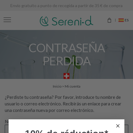
Envío gratuito a punto de recogida a partir de 35 € de compra
ES
CONTRASEÑA
PERDIDA
Inicio
>
Mi cuenta
¿Perdiste tu contraseña? Por favor, introduce tu nombre de
usuario o correo electrónico. Recibirás un enlace para crear
una contraseña nueva por correo electrónico.
Obligatorio
Nombre de usuario o correo electrónico
*