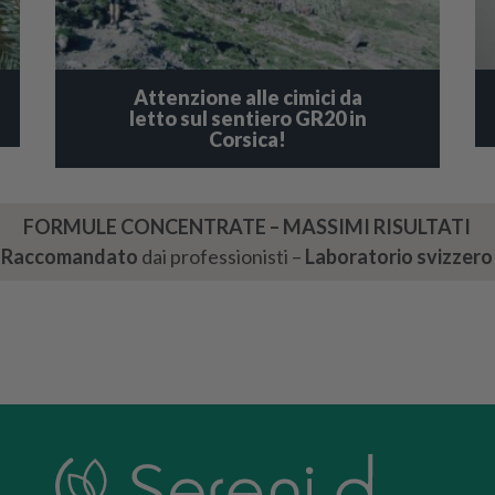
Attenzione alle cimici da
letto sul sentiero GR20 in
Corsica!
FORMULE CONCENTRATE – MASSIMI RISULTATI
Raccomandato
dai professionisti –
Laboratorio svizzero