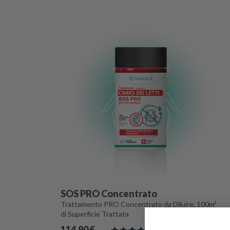
SOS PRO Concentrato
Trattamento PRO Concentrato da Diluire, 100m²
di Superficie Trattata
114,90
€