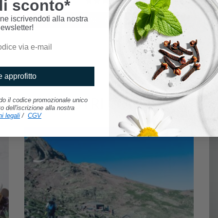
i sconto*
5
/
5
-
1
recensioni
ne iscrivendoti alla nostra
AGGIUNGI AL CARRELLO
ewsletter!
 approfitto
I NOSTRI CONSIGLI
ndo il codice promozionale unico
dell'iscrizione alla nostra
i legali
/
CGV