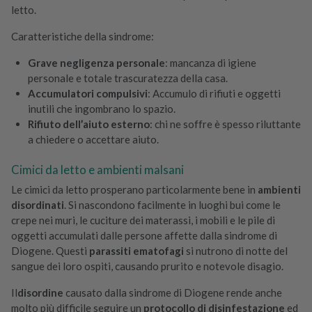
letto.
Caratteristiche della sindrome:
Grave negligenza personale
: mancanza di igiene
personale e totale trascuratezza della casa.
Accumulatori compulsivi
: Accumulo di rifiuti e oggetti
inutili che ingombrano lo spazio.
Rifiuto dell’aiuto esterno
: chi ne soffre è spesso riluttante
a chiedere o accettare aiuto.
Cimici da letto e ambienti malsani
Le cimici da letto prosperano particolarmente bene in
ambienti
disordinati
. Si nascondono facilmente in luoghi bui come le
crepe nei muri, le cuciture dei materassi, i mobili e le pile di
oggetti accumulati dalle persone affette dalla sindrome di
Diogene. Questi
parassiti ematofagi
si nutrono di notte del
sangue dei loro ospiti, causando prurito e notevole disagio.
Il
disordine
causato dalla sindrome di Diogene rende anche
molto più difficile seguire un
protocollo di disinfestazione
ed