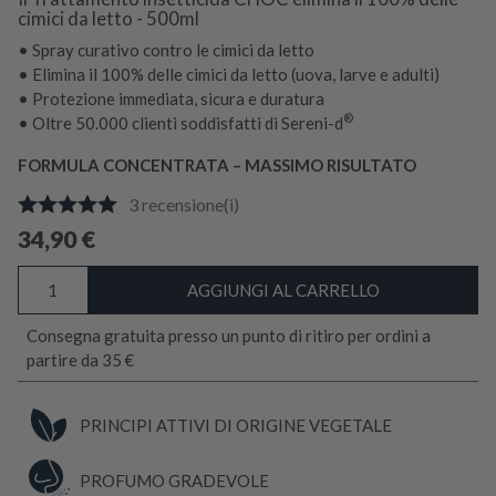
cimici da letto - 500ml
• Spray curativo contro le cimici da letto
• Elimina il 100% delle cimici da letto (uova, larve e adulti)
• Protezione immediata, sicura e duratura
®
• Oltre 50.000 clienti soddisfatti di Sereni-d
FORMULA CONCENTRATA – MASSIMO RISULTATO
3
recensione(i)
34,90
€
SOS
AGGIUNGI AL CARRELLO
Cimici
dei
Consegna gratuita presso un punto di ritiro per ordini a
Letti
partire da 35 €
XXL
quantità
PRINCIPI ATTIVI DI ORIGINE VEGETALE
PROFUMO GRADEVOLE