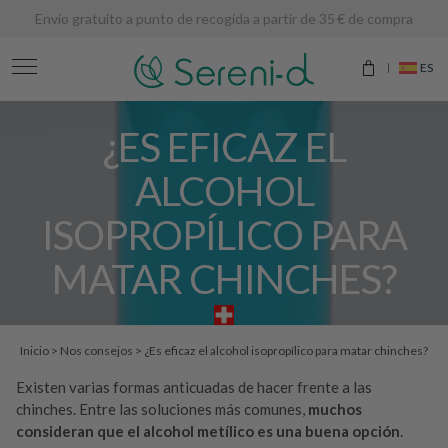
Envío gratuito a punto de recogida a partir de 35 € de compra
ES
¿ES EFICAZ EL
ALCOHOL
ISOPROPÍLICO PARA
MATAR CHINCHES?
Inicio
>
Nos consejos
>
¿Es eficaz el alcohol isopropílico para matar chinches?
Existen varias formas anticuadas de hacer frente a las
chinches. Entre las soluciones más comunes,
muchos
consideran que el alcohol metílico es una buena opción
.