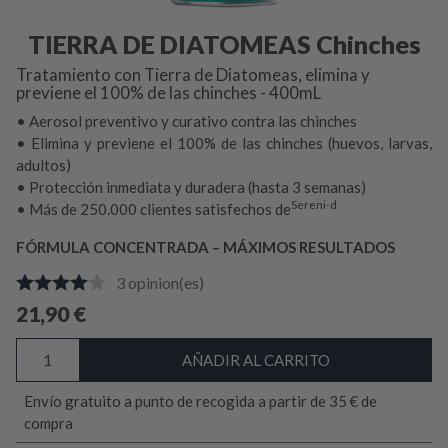
TIERRA DE DIATOMEAS Chinches
Tratamiento con Tierra de Diatomeas, elimina y
previene el 100% de las chinches - 400mL
• Aerosol preventivo y curativo contra las chinches
• Elimina y previene el 100% de las chinches (huevos, larvas,
adultos)
• Protección inmediata y duradera (hasta 3 semanas)
Sereni-d
• Más de 250.000 clientes satisfechos de
FÓRMULA CONCENTRADA – MÁXIMOS RESULTADOS
3
opinion(es)
21,90
€
TIERRA
AÑADIR AL CARRITO
DE
DIATOMEAS
Envío gratuito a punto de recogida a partir de 35 € de
Chinches
compra
cantidad