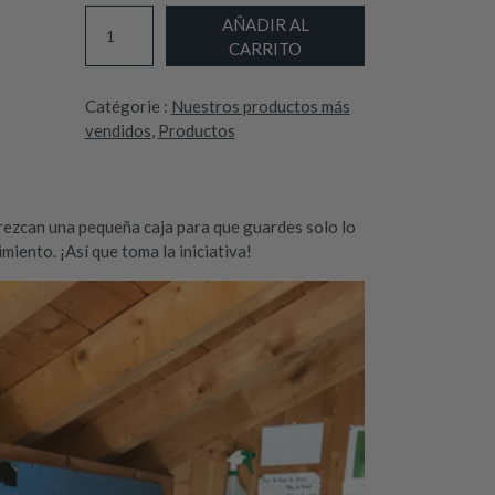
P
AÑADIR AL
L
CARRITO
A
C
Catégorie :
Nuestros productos más
A
vendidos
, 
Productos
D
E
V
I
ofrezcan una pequeña caja para que guardes solo lo
A
miento. ¡Así que toma la iniciativa!
J
E
r
e
p
e
l
e
n
t