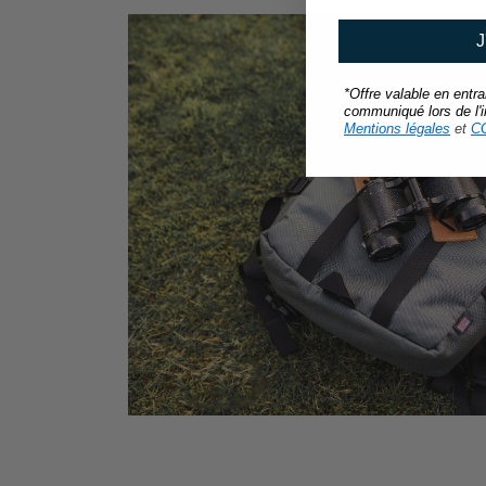
J
*Offre valable en entr
communiqué lors de l'in
Mentions légales
et
C