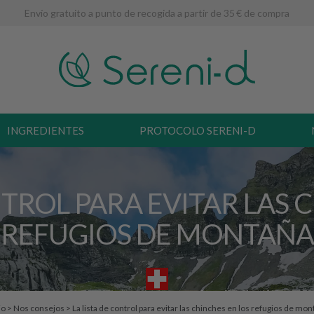
Envío gratuito a punto de recogida a partir de 35 € de compra
INGREDIENTES
PROTOCOLO SERENI-D
NTROL PARA EVITAR LAS 
REFUGIOS DE MONTAÑA
io
>
Nos consejos
>
La lista de control para evitar las chinches en los refugios de mo