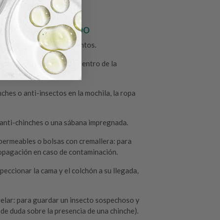
preparar el equipo
 de lavar y con compartimentos.
s de plástico herméticas dentro de la
lsa).
nches o anti-insectos en la mochila, la ropa
r anti-chinches o una sábana impregnada.
permeables o bolsas con cremallera: para
 propagación en caso de contaminación.
speccionar la cama y el colchón a su llegada,
elar: para guardar un insecto sospechoso y
 de duda sobre la presencia de una chinche).