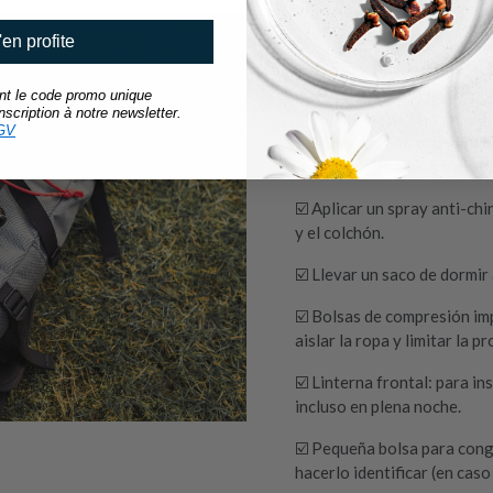
'en profite
Antes de salir: 
ant le code promo unique
☑️ Elegir una mochila fácil
scription à notre newsletter.
GV
☑️ Meter las cosas en bolsa
mochila (bolsa dentro de bo
☑️ Aplicar un spray anti-chi
y el colchón.
☑️ Llevar un saco de dormi
☑️ Bolsas de compresión im
aislar la ropa y limitar la
☑️ Linterna frontal: para in
incluso en plena noche.
☑️ Pequeña bolsa para cong
hacerlo identificar (en caso