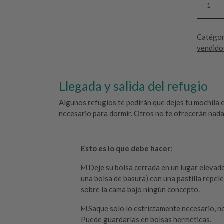
S
C
U
Catégor
D
vendido
O
T
e
Llegada y salida del refugio
x
t
Algunos refugios te pedirán que dejes tu mochila e
i
necesario para dormir. Otros no te ofrecerán nada,
l
R
e
Esto es lo que debe hacer:
p
e
☑️ Deje su bolsa cerrada en un lugar elevad
l
una bolsa de basura) con una pastilla repele
e
sobre la cama bajo ningún concepto.
n
t
☑️ Saque solo lo estrictamente necesario, n
e
Puede guardarlas en bolsas herméticas.