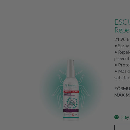
ESCU
Repe
21,90
€
• Spray
• Repel
prevent
• Prote
• Más d
satisfe
FÓRMU
MÁXIM
Hay 
E