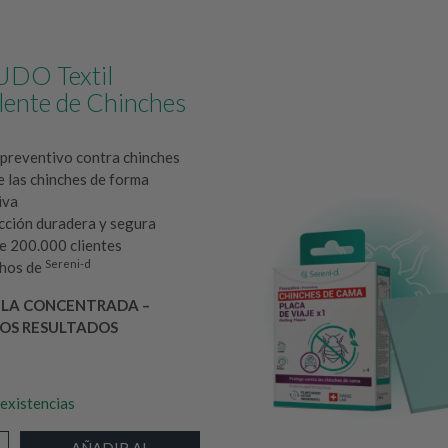
DO Textil
lente de Chinches
 preventivo contra chinches
e las chinches de forma
iva
cción duradera y segura
e 200.000 clientes
Sereni-d
chos de
LA CONCENTRADA –
OS RESULTADOS
existencias
AÑADIR AL