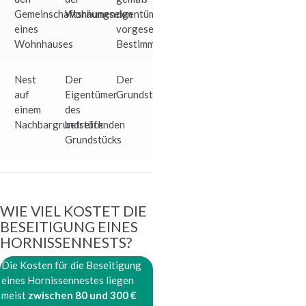
Gemeinschaftsräumen
Wohnungseigentümergemeinschaft
den
eines
vorgesehenen
Wohnhauses
Bestimmungen
Nest
Der
Der
auf
Eigentümer
Grundstückseigentümer
einem
des
Nachbargrundstück
betreffenden
Grundstücks
WIE VIEL KOSTET DIE
BESEITIGUNG EINES
HORNISSENNESTS?
Die Kosten für die Beseitigung
eines Hornissennestes liegen
meist
zwischen
80 und 300 €