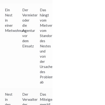
Ein
Der
Das
Nest
Vermieter
hängt
in
oder
vom
einer
die
Mietvertrag,
Mietwohnung
Agentur
vom
vor
Standort
dem
des
Einsatz
Nestes
und
von
der
Ursache
des
Problems
ab
Nest
Der
Das
in
Verwalter
Miteigentum
den
der
gemäß