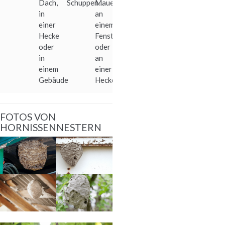
Dach,
Schuppen…
Mauer,
in
an
einer
einem
Hecke
Fensterladen
oder
oder
in
an
einem
einer
Gebäude
Hecke
FOTOS VON
HORNISSENNESTERN