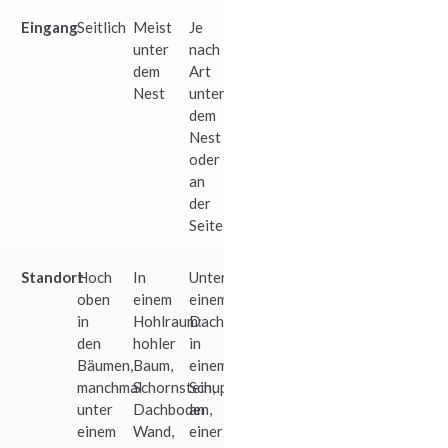
Eingang
Seitlich
Meist
Je
unter
nach
dem
Art
Nest
unter
dem
Nest
oder
an
der
Seite
Standort
Hoch
In
Unter
oben
einem
einem
in
Hohlraum:
Dach,
den
hohler
in
Bäumen,
Baum,
einem
manchmal
Schornstein,
Schuppen,
unter
Dachboden,
an
einem
Wand,
einer