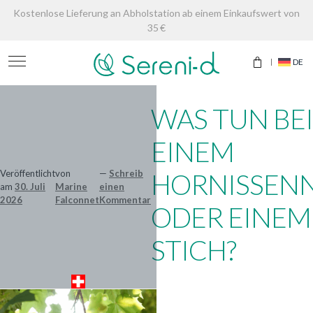
Kostenlose Lieferung an Abholstation ab einem Einkaufswert von
35 €
DE
WAS TUN BEI
EINEM
Veröffentlicht
von
—
Schreib
HORNISSEN
am
30. Juli
Marine
einen
2026
Falconnet
Kommentar
ODER EINEM
STICH?