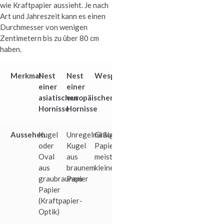
wie Kraftpapier aussieht. Je nach
Art und Jahreszeit kann es einen
Durchmesser von wenigen
Zentimetern bis zu über 80 cm
haben.
Merkmal
Nest
Nest
Wespennest
einer
einer
asiatischen
europäischen
Hornisse
Hornisse
Aussehen
Kugel
Unregelmäßige
Graues
oder
Kugel
Papier,
Oval
aus
meist
aus
braunem
kleiner
graubraunem
Papier
Papier
(Kraftpapier-
Optik)